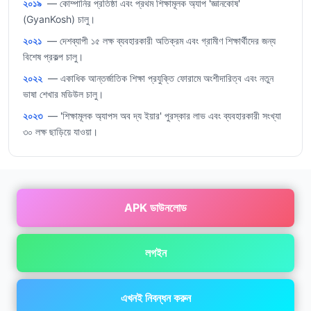
২০১৯
— কোম্পানির প্রতিষ্ঠা এবং প্রথম শিক্ষামূলক অ্যাপ 'জ্ঞানকোষ'
(GyanKosh) চালু।
২০২১
— দেশব্যাপী ১৫ লক্ষ ব্যবহারকারী অতিক্রম এবং গ্রামীণ শিক্ষার্থীদের জন্য
বিশেষ প্রকল্প চালু।
২০২২
— একাধিক আন্তর্জাতিক শিক্ষা প্রযুক্তি ফোরামে অংশীদারিত্ব এবং নতুন
ভাষা শেখার মডিউল চালু।
২০২৩
— 'শিক্ষামূলক অ্যাপস অব দ্য ইয়ার' পুরস্কার লাভ এবং ব্যবহারকারী সংখ্যা
৩০ লক্ষ ছাড়িয়ে যাওয়া।
APK ডাউনলোড
লগইন
এখনই নিবন্ধন করুন