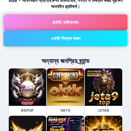
vb8 - অফিসিয়াল অ্যাপ্লিকেশন ডাউনলোড, লগইন ও নিবন্ধন করার সুরক্ষিত
অনলাইন প্ল্যাটফর্ম।
APK ডাউনলোড
এখনই নিবন্ধন করুন
অন্যান্য জনপ্রিয় ব্র্যান্ড
BDPOP
OKTK
JETA9