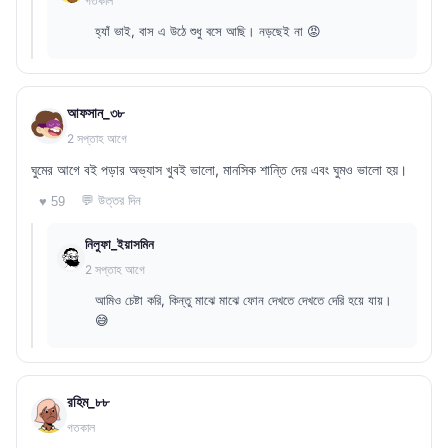
গতকাল
হ্যাঁ ভাই, বাস এ উঠে শুধু বসে আছি। নড়ছেই না 😡
আফসান_৩৮
2 সপ্তাহ আগে
ঘুমের আগে বই পড়ার অভ্যাস খুবই ভালো, মানসিক শান্তি দেয় এবং ঘুমও ভালো হয়।
💬 উত্তর দিন
♥ 59
নিলুফা_ইয়াসমিন
2 সপ্তাহ আগে
আমিও চেষ্টা করি, কিন্তু মাঝে মাঝে ফোন দেখতে দেখতে দেরি হয়ে যায়।
😅
রহিম_৮৮
গতকাল