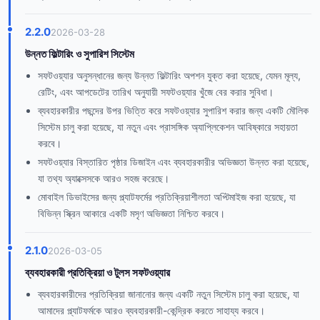
2.2.0
2026-03-28
উন্নত ফিল্টারিং ও সুপারিশ সিস্টেম
সফটওয়্যার অনুসন্ধানের জন্য উন্নত ফিল্টারিং অপশন যুক্ত করা হয়েছে, যেমন মূল্য,
রেটিং, এবং আপডেটের তারিখ অনুযায়ী সফটওয়্যার খুঁজে বের করার সুবিধা।
ব্যবহারকারীর পছন্দের উপর ভিত্তি করে সফটওয়্যার সুপারিশ করার জন্য একটি মৌলিক
সিস্টেম চালু করা হয়েছে, যা নতুন এবং প্রাসঙ্গিক অ্যাপ্লিকেশন আবিষ্কারে সহায়তা
করবে।
সফটওয়্যার বিস্তারিত পৃষ্ঠার ডিজাইন এবং ব্যবহারকারীর অভিজ্ঞতা উন্নত করা হয়েছে,
যা তথ্য অ্যাক্সেসকে আরও সহজ করেছে।
মোবাইল ডিভাইসের জন্য প্ল্যাটফর্মের প্রতিক্রিয়াশীলতা অপ্টিমাইজ করা হয়েছে, যা
বিভিন্ন স্ক্রিন আকারে একটি মসৃণ অভিজ্ঞতা নিশ্চিত করবে।
2.1.0
2026-03-05
ব্যবহারকারী প্রতিক্রিয়া ও টুলস সফটওয়্যার
ব্যবহারকারীদের প্রতিক্রিয়া জানানোর জন্য একটি নতুন সিস্টেম চালু করা হয়েছে, যা
আমাদের প্ল্যাটফর্মকে আরও ব্যবহারকারী-কেন্দ্রিক করতে সাহায্য করবে।