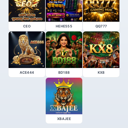
CEO
HEHE555
QQ777
ACE444
BD188
KX8
XBAJEE