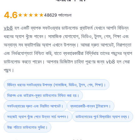
4.6
★
★
★
★
★
48629 পর্যালোচনা
vb8
হল একটি ব্যাপক সফটওয়্যার ডাউনলোড প্ল্যাটফর্ম যেখানে আপনি বিভিন্ন
ধরনের অ্যাপ খুঁজে পাবেন। সামাজিক যোগাযোগ, ভিডিও, টুলস, গেম, শিক্ষা এবং
অন্যান্য সব ক্যাটাগরির অ্যাপ এখানে উপলব্ধ। আমরা দ্রুত আপডেট, নিরাপত্তা
এবং নির্ভরযোগ্যতা নিশ্চিত করি, যাতে ব্যবহারকারীরা নির্দ্বিধায় তাদের পছন্দের অ্যাপ
ডাউনলোড করতে পারেন। আপনার ডিজিটাল চাহিদা পূরণের জন্য vb8 হল সেরা
পছন্দ।
বিভিন্ন ধরনের সফটওয়্যার উপলব্ধ (সামাজিক, ভিডিও, টুলস, গেম, শিক্ষা)।
নিরাপদ এবং ভাইরাস-মুক্ত ডাউনলোড নিশ্চিত করা হয়।
সফটওয়্যারের দ্রুত এবং নিয়মিত আপডেট।
ব্যবহারকারী-বান্ধব ইন্টারফেস।
সহজেই অ্যাপ খুঁজে পেতে উন্নত সার্চ অপশন।
ডাউনলোডের পূর্বে বিস্তারিত অ্যাপ তথ্য।
উচ্চ গতিতে ডাউনলোড সুবিধা।