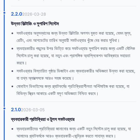
2.2.0
2026-03-28
উন্নত ফিল্টারিং ও সুপারিশ সিস্টেম
সফটওয়্যার অনুসন্ধানের জন্য উন্নত ফিল্টারিং অপশন যুক্ত করা হয়েছে, যেমন মূল্য,
রেটিং, এবং আপডেটের তারিখ অনুযায়ী সফটওয়্যার খুঁজে বের করার সুবিধা।
ব্যবহারকারীর পছন্দের উপর ভিত্তি করে সফটওয়্যার সুপারিশ করার জন্য একটি মৌলিক
সিস্টেম চালু করা হয়েছে, যা নতুন এবং প্রাসঙ্গিক অ্যাপ্লিকেশন আবিষ্কারে সহায়তা
করবে।
সফটওয়্যার বিস্তারিত পৃষ্ঠার ডিজাইন এবং ব্যবহারকারীর অভিজ্ঞতা উন্নত করা হয়েছে,
যা তথ্য অ্যাক্সেসকে আরও সহজ করেছে।
মোবাইল ডিভাইসের জন্য প্ল্যাটফর্মের প্রতিক্রিয়াশীলতা অপ্টিমাইজ করা হয়েছে, যা
বিভিন্ন স্ক্রিন আকারে একটি মসৃণ অভিজ্ঞতা নিশ্চিত করবে।
2.1.0
2026-03-05
ব্যবহারকারী প্রতিক্রিয়া ও টুলস সফটওয়্যার
ব্যবহারকারীদের প্রতিক্রিয়া জানানোর জন্য একটি নতুন সিস্টেম চালু করা হয়েছে, যা
আমাদের প্ল্যাটফর্মকে আরও ব্যবহারকারী-কেন্দ্রিক করতে সাহায্য করবে।