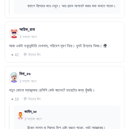
ক্যাশে ক্লিয়ার করে দেখুন। আর র‍্যাম আপডেট করার কথা ভাবতে পারেন।
আরিফ_রানা
3 সপ্তাহ আগে
আজ একটা ডকুমেন্টারি দেখলাম, পরিবেশ দূষণ নিয়ে। খুবই চিন্তার বিষয়। 🌍
💬 উত্তর দিন
♥ 42
মিনা_৫৬
2 সপ্তাহ আগে
নতুন কোনো স্বাস্থ্যকর রেসিপি কেউ জানেন? ডায়েটের জন্য খুঁজছি।
💬 উত্তর দিন
♥ 18
জাহিদ_৯৫
2 সপ্তাহ আগে
চিকেন সালাদ বা গ্রিলড ফিশ চেষ্টা করতে পারেন, খুবই স্বাস্থ্যকর।