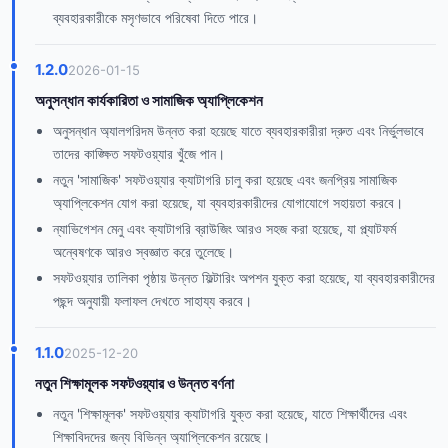
ব্যবহারকারীকে মসৃণভাবে পরিষেবা দিতে পারে।
1.2.0
2026-01-15
অনুসন্ধান কার্যকারিতা ও সামাজিক অ্যাপ্লিকেশন
অনুসন্ধান অ্যালগরিদম উন্নত করা হয়েছে যাতে ব্যবহারকারীরা দ্রুত এবং নির্ভুলভাবে
তাদের কাঙ্ক্ষিত সফটওয়্যার খুঁজে পান।
নতুন 'সামাজিক' সফটওয়্যার ক্যাটাগরি চালু করা হয়েছে এবং জনপ্রিয় সামাজিক
অ্যাপ্লিকেশন যোগ করা হয়েছে, যা ব্যবহারকারীদের যোগাযোগে সহায়তা করবে।
ন্যাভিগেশন মেনু এবং ক্যাটাগরি ব্রাউজিং আরও সহজ করা হয়েছে, যা প্ল্যাটফর্ম
অন্বেষণকে আরও স্বজ্ঞাত করে তুলেছে।
সফটওয়্যার তালিকা পৃষ্ঠায় উন্নত ফিল্টারিং অপশন যুক্ত করা হয়েছে, যা ব্যবহারকারীদের
পছন্দ অনুযায়ী ফলাফল দেখতে সাহায্য করবে।
1.1.0
2025-12-20
নতুন শিক্ষামূলক সফটওয়্যার ও উন্নত বর্ণনা
নতুন 'শিক্ষামূলক' সফটওয়্যার ক্যাটাগরি যুক্ত করা হয়েছে, যাতে শিক্ষার্থীদের এবং
শিক্ষাবিদদের জন্য বিভিন্ন অ্যাপ্লিকেশন রয়েছে।