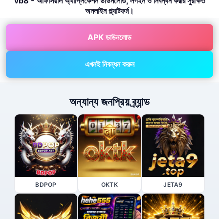
vb8 - অফিসিয়াল অ্যাপ্লিকেশন ডাউনলোড, লগইন ও নিবন্ধন করার সুরক্ষিত
অনলাইন প্ল্যাটফর্ম।
APK ডাউনলোড
এখনই নিবন্ধন করুন
অন্যান্য জনপ্রিয় ব্র্যান্ড
BDPOP
OKTK
JETA9