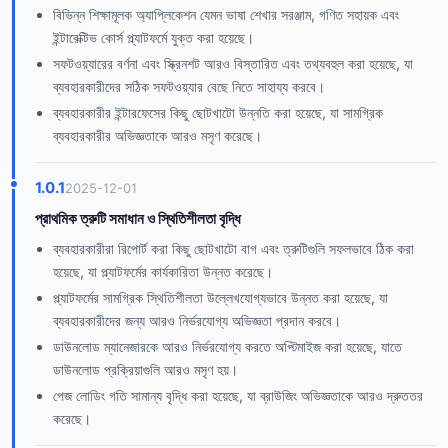
বিভিন্ন শিক্ষামূলক অ্যাপ্লিকেশন যেমন ভাষা শেখার সরঞ্জাম, গণিত সহায়ক এবং
ইন্টারেক্টিভ কোর্স প্ল্যাটফর্মে যুক্ত করা হয়েছে।
সফটওয়্যারের বর্ণনা এবং স্ক্রিনশট আরও বিস্তারিত এবং তথ্যবহুল করা হয়েছে, যা
ব্যবহারকারীদের সঠিক সফটওয়্যার বেছে নিতে সাহায্য করবে।
ব্যবহারকারীর ইন্টারফেসের কিছু ছোটখাটো উন্নতি করা হয়েছে, যা সামগ্রিক
ব্যবহারকারীর অভিজ্ঞতাকে আরও মসৃণ করেছে।
1.0.1
2025-12-01
প্রাথমিক ত্রুটি সমাধান ও স্থিতিশীলতা বৃদ্ধি
ব্যবহারকারীরা রিপোর্ট করা কিছু ছোটখাটো বাগ এবং ত্রুটিগুলি সফলভাবে ঠিক করা
হয়েছে, যা প্ল্যাটফর্মের কার্যকারিতা উন্নত করেছে।
প্ল্যাটফর্মের সামগ্রিক স্থিতিশীলতা উল্লেখযোগ্যভাবে উন্নত করা হয়েছে, যা
ব্যবহারকারীদের জন্য আরও নির্ভরযোগ্য অভিজ্ঞতা প্রদান করবে।
ডাউনলোড ম্যানেজারকে আরও নির্ভরযোগ্য করতে অপ্টিমাইজ করা হয়েছে, যাতে
ডাউনলোড প্রক্রিয়াগুলি আরও মসৃণ হয়।
পেজ লোডিং গতি সামান্য বৃদ্ধি করা হয়েছে, যা ব্রাউজিং অভিজ্ঞতাকে আরও দ্রুততর
করেছে।