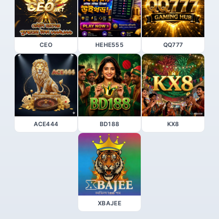
CEO
HEHE555
QQ777
ACE444
BD188
KX8
XBAJEE