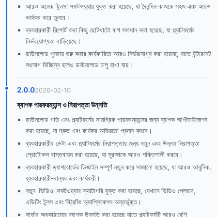
আরও অনেক 'টুলস' সফটওয়্যার যুক্ত করা হয়েছে, যা দৈনন্দিন কাজকে সহজ এবং আরও
কার্যকর করে তুলবে।
ব্যবহারকারী রিপোর্ট করা কিছু ছোটখাটো বাগ সমাধান করা হয়েছে, যা প্ল্যাটফর্মের
নির্ভরযোগ্যতা বাড়িয়েছে।
ডাউনলোড পুনরায় শুরু করার কার্যকারিতা আরও নির্ভরযোগ্য করা হয়েছে, যাতে ইন্টারনেট
সংযোগ বিচ্ছিন্ন হলেও ডাউনলোড চালু রাখা যায়।
2.0.0
2026-02-10
ব্যাপক পারফরম্যান্স ও নিরাপত্তা উন্নতি
ডাউনলোড গতি এবং প্ল্যাটফর্মের সামগ্রিক পারফরম্যান্সের জন্য ব্যাপক অপ্টিমাইজেশন
করা হয়েছে, যা দ্রুত এবং কার্যকর অভিজ্ঞতা প্রদান করবে।
ব্যবহারকারীর ডেটা এবং প্ল্যাটফর্মের নিরাপত্তার জন্য নতুন এবং উন্নত নিরাপত্তা
প্রোটোকল বাস্তবায়ন করা হয়েছে, যা সুরক্ষাকে আরও শক্তিশালী করবে।
ব্যবহারকারী ড্যাশবোর্ডের ডিজাইন সম্পূর্ণ নতুন করে সাজানো হয়েছে, যা আরও আধুনিক,
ব্যবহারকারী-বান্ধব এবং কার্যকরী।
নতুন 'ভিডিও' সফটওয়্যার ক্যাটাগরি যুক্ত করা হয়েছে, যেখানে ভিডিও প্লেয়ার,
এডিটিং টুলস এবং স্ট্রিমিং অ্যাপ্লিকেশন অন্তর্ভুক্ত।
সার্ভার অবকাঠামোর ব্যাপক উন্নতি করা হয়েছে যাতে প্ল্যাটফর্মটি আরও বেশি