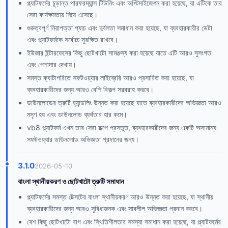
প্ল্যাটফর্মের চূড়ান্ত পারফরম্যান্স টিউনিং এবং অপ্টিমাইজেশন করা হয়েছে, যা এটিকে তার
সেরা কার্যক্ষমতায় নিয়ে এসেছে।
গুরুত্বপূর্ণ নিরাপত্তা প্যাচ এবং দুর্বলতা সমাধান করা হয়েছে, যা ব্যবহারকারীর ডেটা
এবং প্ল্যাটফর্মকে সর্বোচ্চ সুরক্ষিত রাখবে।
ইউজার ইন্টারফেসের কিছু ছোটখাটো সামঞ্জস্য করা হয়েছে যাতে এটি আরও সুসংগত
এবং পেশাদার দেখায়।
সমস্ত ক্যাটাগরিতে সফটওয়্যার লাইব্রেরি আরও প্রসারিত করা হয়েছে, যা
ব্যবহারকারীদের জন্য আরও বেশি বিকল্প সরবরাহ করবে।
ডাউনলোডের ত্রুটি হ্যান্ডলিং উন্নত করা হয়েছে যাতে ব্যবহারকারীদের অভিজ্ঞতা আরও
মসৃণ হয় এবং ডাউনলোড ব্যর্থতার হার কমে।
vb8 প্ল্যাটফর্ম এখন তার সেরা রূপে প্রস্তুত, ব্যবহারকারীদের জন্য একটি অসামান্য
সফটওয়্যার ডাউনলোড অভিজ্ঞতা প্রদানের জন্য।
3.1.0
2026-05-10
বাংলা স্থানীয়করণ ও ছোটখাটো ত্রুটি সমাধান
প্ল্যাটফর্মের সমস্ত টেক্সটের বাংলা স্থানীয়করণ আরও উন্নত করা হয়েছে, যা স্থানীয়
ব্যবহারকারীদের জন্য আরও সুবিধাজনক এবং সাবলীল অভিজ্ঞতা প্রদান করবে।
বেশ কিছু ছোটখাটো বাগ এবং স্থিতিশীলতার সমস্যা সমাধান করা হয়েছে, যা প্ল্যাটফর্মের