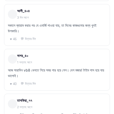
আলী_৪০৪
3 দিন আগে
সকালে ব্যায়াম করার পর যে এনার্জি পাওয়া যায়, তা দিনের কাজগুলোর জন্য খুবই
উপকারি।
💬 উত্তর দিন
♥ 46
সাগর_৪০
1 সপ্তাহ আগে
আজ সারাদিন vb8 খেলতে গিয়ে সময় পার হয়ে গেল। বেশ মজার! টাইম পাস হয়ে যায়
ভালোই।
💬 উত্তর দিন
♥ 40
তাসফিয়া_৭৭
2 সপ্তাহ আগে