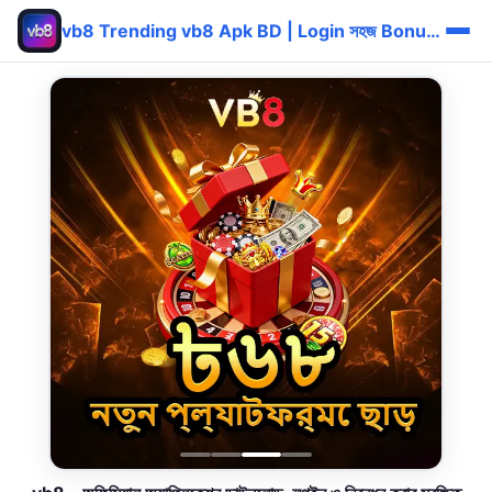
vb8 Trending vb8 Apk BD | Login সহজ Bonus 🔥