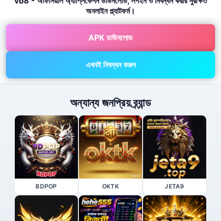
vb8 - অফিসিয়াল অ্যাপ্লিকেশন ডাউনলোড, লগইন ও নিবন্ধন করার সুরক্ষিত
অনলাইন প্ল্যাটফর্ম।
APK ডাউনলোড
এখনই নিবন্ধন করুন
অন্যান্য জনপ্রিয় ব্র্যান্ড
BDPOP
OKTK
JETA9