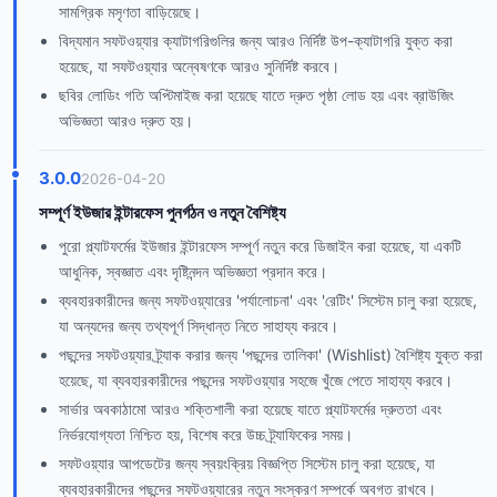
সামগ্রিক মসৃণতা বাড়িয়েছে।
বিদ্যমান সফটওয়্যার ক্যাটাগরিগুলির জন্য আরও নির্দিষ্ট উপ-ক্যাটাগরি যুক্ত করা
হয়েছে, যা সফটওয়্যার অন্বেষণকে আরও সুনির্দিষ্ট করবে।
ছবির লোডিং গতি অপ্টিমাইজ করা হয়েছে যাতে দ্রুত পৃষ্ঠা লোড হয় এবং ব্রাউজিং
অভিজ্ঞতা আরও দ্রুত হয়।
3.0.0
2026-04-20
সম্পূর্ণ ইউজার ইন্টারফেস পুনর্গঠন ও নতুন বৈশিষ্ট্য
পুরো প্ল্যাটফর্মের ইউজার ইন্টারফেস সম্পূর্ণ নতুন করে ডিজাইন করা হয়েছে, যা একটি
আধুনিক, স্বজ্ঞাত এবং দৃষ্টিনন্দন অভিজ্ঞতা প্রদান করে।
ব্যবহারকারীদের জন্য সফটওয়্যারের 'পর্যালোচনা' এবং 'রেটিং' সিস্টেম চালু করা হয়েছে,
যা অন্যদের জন্য তথ্যপূর্ণ সিদ্ধান্ত নিতে সাহায্য করবে।
পছন্দের সফটওয়্যার ট্র্যাক করার জন্য 'পছন্দের তালিকা' (Wishlist) বৈশিষ্ট্য যুক্ত করা
হয়েছে, যা ব্যবহারকারীদের পছন্দের সফটওয়্যার সহজে খুঁজে পেতে সাহায্য করবে।
সার্ভার অবকাঠামো আরও শক্তিশালী করা হয়েছে যাতে প্ল্যাটফর্মের দ্রুততা এবং
নির্ভরযোগ্যতা নিশ্চিত হয়, বিশেষ করে উচ্চ ট্র্যাফিকের সময়।
সফটওয়্যার আপডেটের জন্য স্বয়ংক্রিয় বিজ্ঞপ্তি সিস্টেম চালু করা হয়েছে, যা
ব্যবহারকারীদের পছন্দের সফটওয়্যারের নতুন সংস্করণ সম্পর্কে অবগত রাখবে।