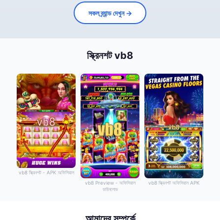
সকল ব্র্যান্ড দেখুন →
স্ক্রিনশট vb8
vb8 স্ক্রিনশট - APK অফিসিয়াল
vb8 Preview - অফিসিয়াল
vb8 স্ক্রিনশট অফিসিয়াল APK
ডাউনলোড
আমাদের সম্পর্কে