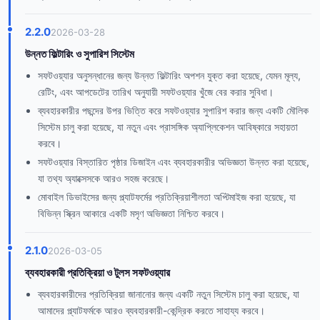
2.2.0
2026-03-28
উন্নত ফিল্টারিং ও সুপারিশ সিস্টেম
সফটওয়্যার অনুসন্ধানের জন্য উন্নত ফিল্টারিং অপশন যুক্ত করা হয়েছে, যেমন মূল্য,
রেটিং, এবং আপডেটের তারিখ অনুযায়ী সফটওয়্যার খুঁজে বের করার সুবিধা।
ব্যবহারকারীর পছন্দের উপর ভিত্তি করে সফটওয়্যার সুপারিশ করার জন্য একটি মৌলিক
সিস্টেম চালু করা হয়েছে, যা নতুন এবং প্রাসঙ্গিক অ্যাপ্লিকেশন আবিষ্কারে সহায়তা
করবে।
সফটওয়্যার বিস্তারিত পৃষ্ঠার ডিজাইন এবং ব্যবহারকারীর অভিজ্ঞতা উন্নত করা হয়েছে,
যা তথ্য অ্যাক্সেসকে আরও সহজ করেছে।
মোবাইল ডিভাইসের জন্য প্ল্যাটফর্মের প্রতিক্রিয়াশীলতা অপ্টিমাইজ করা হয়েছে, যা
বিভিন্ন স্ক্রিন আকারে একটি মসৃণ অভিজ্ঞতা নিশ্চিত করবে।
2.1.0
2026-03-05
ব্যবহারকারী প্রতিক্রিয়া ও টুলস সফটওয়্যার
ব্যবহারকারীদের প্রতিক্রিয়া জানানোর জন্য একটি নতুন সিস্টেম চালু করা হয়েছে, যা
আমাদের প্ল্যাটফর্মকে আরও ব্যবহারকারী-কেন্দ্রিক করতে সাহায্য করবে।