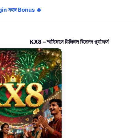
in সহজ Bonus 🔥
KX8 – স্মার্টফোনে ডিজিটাল বিনোদন প্ল্যাটফর্ম