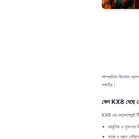
সাম্প্রতিক বিনোদন অ্যাপ
লক্ষণীয়।
কেন KX8 বেছে ন
KX8 এর ডেভেলপমেন্ট টিম 
আধুনিক ও সুসংগত 
সহজ ও দ্রুত নেভিগ