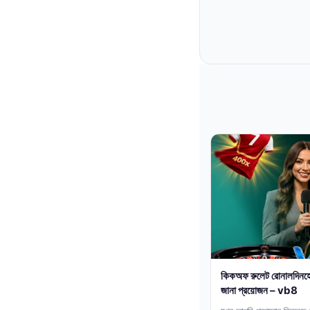
কিকঅফ রুলেট রোনালদিনহো
জানা প্রয়োজন – vb8