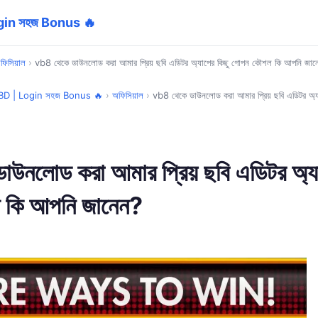
in সহজ Bonus 🔥
ফিসিয়াল
›
vb8 থেকে ডাউনলোড করা আমার প্রিয় ছবি এডিটর অ্যাপের কিছু গোপন কৌশল কি আপনি জান
BD | Login সহজ Bonus 🔥
›
অফিসিয়াল
›
vb8 থেকে ডাউনলোড করা আমার প্রিয় ছবি এডিটর অ্
উনলোড করা আমার প্রিয় ছবি এডিটর অ্যা
কি আপনি জানেন?