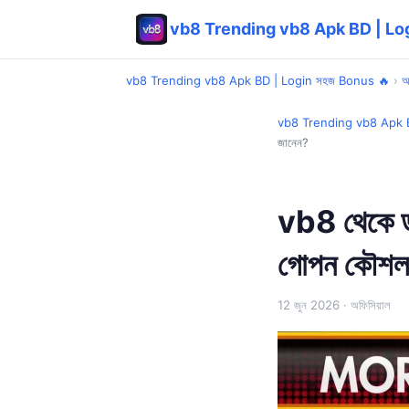
vb8 Trending vb8 Apk BD | Log
vb8 Trending vb8 Apk BD | Login সহজ Bonus 🔥
›
অ
vb8 Trending vb8 Apk 
জানেন?
vb8 থেকে ডা
গোপন কৌশল 
12 জুন 2026
· অফিসিয়াল