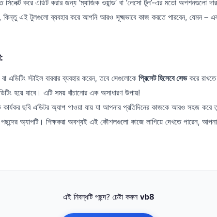
রুত সিলেক্ট করে এডিট করার জন্য ‘ম্যাজিক ওয়ান্ড’ বা ‘লেসো টুল’-এর মতো অপশনগুলো দা
েন, কিন্তু এই টুলগুলো ব্যবহার করে আপনি আরও সূক্ষ্মভাবে কাজ করতে পারবেন, যেমন – একট
ণ:
্টার বা এডিটিং স্টাইল বারবার ব্যবহার করেন, তবে সেগুলোকে
প্রিসেট হিসেবে সেভ
করে রাখতে
িটিং হয়ে যাবে। এটি সময় বাঁচানোর এক অসাধারণ উপায়!
কার্যকর ছবি এডিটর অ্যাপ পাওয়া যায় যা আপনার প্রতিদিনের কাজকে আরও সহজ করে তু
পছন্দের অ্যাপটি। শিক্ষকরা অবশ্যই এই কৌশলগুলো কাজে লাগিয়ে দেখতে পারেন, আপনা
এই নিবন্ধটি পছন্দ? চেষ্টা করুন
vb8