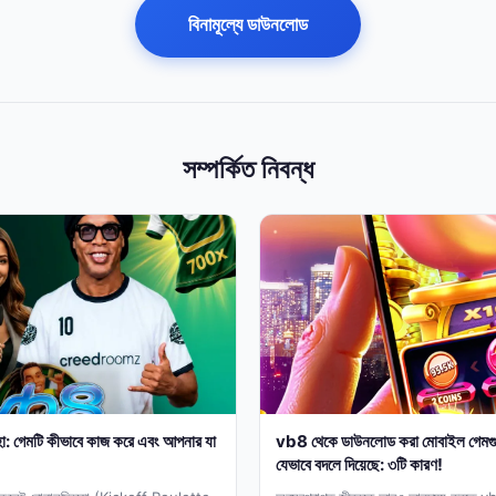
বিনামূল্যে ডাউনলোড
সম্পর্কিত নিবন্ধ
: গেমটি কীভাবে কাজ করে এবং আপনার যা
vb8 থেকে ডাউনলোড করা মোবাইল গেমগ
যেভাবে বদলে দিয়েছে: ৩টি কারণ!