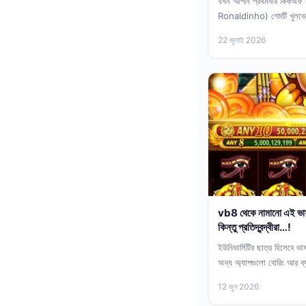
যখন আপনি প্রথমবার কিকঅফ
Ronaldinho) গেমটি খুলবে
ফুটবল-থিমযুক্ত ভার্চুয়াল স্টুডি
22 জুলাই 2026
vb8 থেকে নামানো এই ভাষা
কিন্তু প্রতিদ্বন্দ্বীরা…!
ইউনিভার্সিটির ছাত্র হিসেবে 
অন্য অ্যাপগুলো বোরিং আর ব্
12 জুন 2026