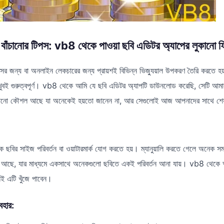
় বাঁচানোর টিপস: vb8 থেকে পাওয়া ছবি এডিটর অ্যাপের লুকানো ফ
ের জন্য বা অনলাইন লেকচারের জন্য প্রায়শই বিভিন্ন ভিজ্যুয়াল উপকরণ তৈরি করতে হয়
খুবই গুরুত্বপূর্ণ। vb8 থেকে আমি যে ছবি এডিটর অ্যাপটি ডাউনলোড করেছি, সেটি 
লুকানো কৌশল আছে যা অনেকেই হয়তো জানেন না, আর সেগুলোই আজ আপনাদের সাথে শে
ছবির সাইজ পরিবর্তন বা ওয়াটারমার্ক যোগ করতে হয়। ম্যানুয়ালি করতে গেলে অনেক 
ছে, যার মাধ্যমে একসাথে অনেকগুলো ছবিতে একই পরিবর্তন আনা যায়। vb8 থেকে 
লেই এটি খুঁজে পাবেন।
বহার: